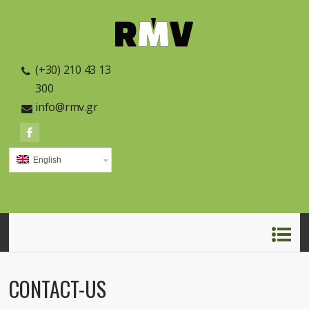
(+30) 210 43 13
300
info@rmv.gr
English
CONTACT-US