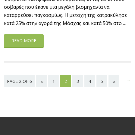
σοβαρές που έκανε μια μεγάλη βιομηχανία να
καταρρεύσει παγκοσμίως. Η μετοχή της κατρακύλησε
κατά 25% στην αγορά της Μόσχας και κατά 50% στο …
READ MORE
...
PAGE 2 OF 6
«
1
2
3
4
5
»
Last
page