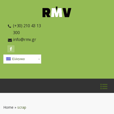
(+30) 210 43 13
300
info@rmv.gr
Ελληνικα
Home
»
scrap