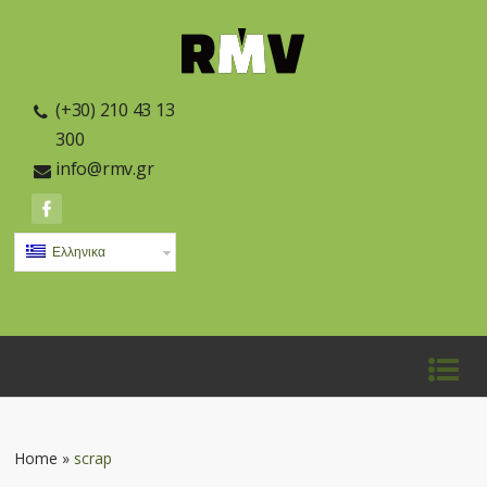
(+30) 210 43 13
300
info@rmv.gr
Ελληνικα
Home
»
scrap