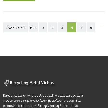
...
PAGE 4 OF 6
First
«
2
3
4
5
6
page
»
Καλώς ήλθατε στην ιστοσελίδα μας!!! Η εταιρεία μας είναι
πρωτοπόρος στην ανακύκλωση μετάλλων και scrap. Για
οποιαδήποτε απορία ή διευκρίνηση μη διστάσετε να