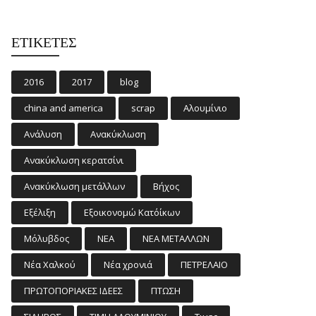
ΕΤΙΚΈΤΕΣ
2016
2017
blog
china and america
scrap
Αλουμίνιο
Ανάλυση
Ανακύκλωση
Ανακύκλωση κερατσίνι
Ανακύκλωση μετάλλων
Βήχος
Εξέλιξη
Εξοικονομώ Κατ΄οίκων
Μόλυβδος
ΝΕΑ
ΝΕΑ ΜΕΤΑΛΛΩΝ
Νέα Χαλκού
Νέα χρονιά
ΠΕΤΡΕΛΑΙΟ
ΠΡΩΤΟΠΟΡΙΑΚΕΣ ΙΔΕΕΣ
ΠΤΩΣΗ