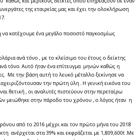
υ καθώς και μερικούς δείκτες όπου επηρεάζουν σε έναν
υνεργάτες της εταιρείας μας και έχει την ολοκλήρωση
7.
ή να κατέχουμε ένα μεγάλο ποσοστό παγκοσμίως
ολάρια ανά τόνο , με το κλείσιμο του έτους ο δείκτης
ανά τόνο. Αυτό ήταν ένα επίτευγμα μηνών καθώς η
ς. Με την βάση αυτή το λευκό μέταλλο ξεκίνησε να
αχειριζόντουσαν την πρώτη ύλη . H γενική εικόνα του
ναι θετική , οι αναλυτές πιστεύουν στην περεταίρω
τών μειώθηκε στην πάροδο του χρόνου , ο λόγος ήταν η
ρόνου από το 2016 μέχρι και τον πρώτο μήνα του 2018
κτη ανέρχεται στα 39% και εκφράζεται με 1,809,600t .Με