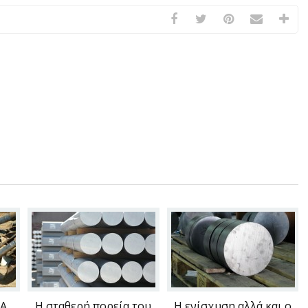
ΧΑ
Η σταθερή πορεία του
Η ενίσχυση αλλά και ο