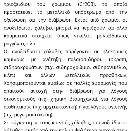
τριοξειδίου του χρωμίου (Cr2O3), το οποίο
προστατεύει το μεταλλικό υπόστρωμα από την
οξείδωση και την διάβρωση. Εκτός από χρώμιο, οι
ανοξείδωτοι χάλυβες μπορεί να περιέχουν και άλλα
κραματικά στοιχεία, όπως νικέλιο, μολυβδαίνιο,
μαγγάνιο, κ.λπ.
Οι ανοξείδωτοι χάλυβες παράγονται σε ηλεκτρικές
καμίνους με ανάτηξη παλαιοσιδήρου (σκραπ),
σιδηροκραμάτων (π.χ. σιδηροχρώμιο, σιδηρονικέλιο,
κ.λπ.) και άλλων μεταλλικών προσθηκών.
Χρησιμοποιούνται ευρέως σε πολλές εφαρμογές που
απαιτούν αντοχή στην διάβρωση για λόγους
οικονομικούς (π.χ. χημική βιομηχανία), για λόγους
αισθητικούς (π.χ. αρχιτεκτονική) ή για λόγους υγιεινής
(π.χ. μαγειρικά σκεύη).
Σε σύγκριση με τους κοινούς χάλυβες, οι ανοξείδωτοι
χάλυβες, εκτός από την πολύ υψηλότερη αντοχή στην