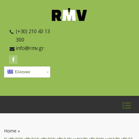
(+30) 210 43 13
300
info@rmv.gr
Ελληνικα
Home
»