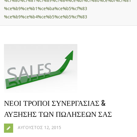
%cf%80%cf%81%cf%89%cf%84%ce%bf%cf%80%ce%bf%cf%81
%ce%b9%ce%b1%ce%ba%ce%b5%cf%83
%ce%b9%ce%b4%ce%b5%ce%b5%cf%83
ΝΈΟΙ ΤΡΌΠΟΙ ΣΥΝΕΡΓΑΣΊΑΣ &
ΑΎΞΗΣΗΣ ΤΩΝ ΠΩΛΉΣΕΩΝ ΣΑΣ
ΑΎΓΟΥΣΤΟΣ 12, 2015