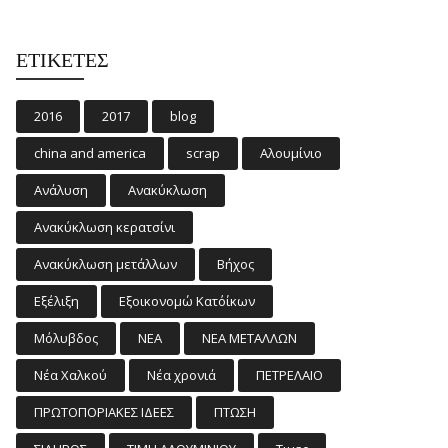
ΕΤΙΚΈΤΕΣ
2016
2017
blog
china and america
scrap
Αλουμίνιο
Ανάλυση
Ανακύκλωση
Ανακύκλωση κερατσίνι
Ανακύκλωση μετάλλων
Βήχος
Εξέλιξη
Εξοικονομώ Κατ΄οίκων
Μόλυβδος
ΝΕΑ
ΝΕΑ ΜΕΤΑΛΛΩΝ
Νέα Χαλκού
Νέα χρονιά
ΠΕΤΡΕΛΑΙΟ
ΠΡΩΤΟΠΟΡΙΑΚΕΣ ΙΔΕΕΣ
ΠΤΩΣΗ