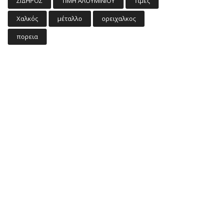
ΣΙΔΗΡΟΣ
ΤΙΜΗ ΑΛΟΥΜΙΝΙΟΥ
Τιμες
Χαλκός
μέταλλο
ορειχαλκος
πορεια